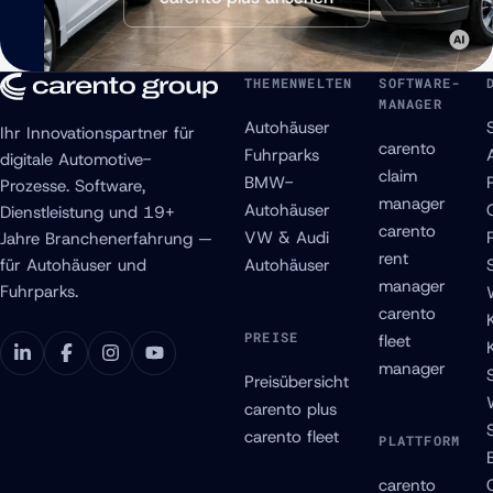
THEMENWELTEN
SOFTWARE-
MANAGER
Autohäuser
Ihr Innovationspartner für
carento
Fuhrparks
digitale Automotive-
claim
BMW-
Prozesse. Software,
manager
Autohäuser
Dienstleistung und 19+
carento
VW & Audi
Jahre Branchenerfahrung —
rent
für Autohäuser und
Autohäuser
manager
Fuhrparks.
carento
PREISE
fleet
manager
Preisübersicht
carento plus
carento fleet
PLATTFORM
carento