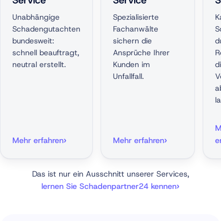
Service
Service
S
Unabhängige
Spezialisierte
K
Schadengutachten
Fachanwälte
S
bundesweit:
sichern die
d
schnell beauftragt,
Ansprüche Ihrer
R
neutral erstellt.
Kunden im
d
Unfallfall.
V
a
l
M
Mehr erfahren
Mehr erfahren
e
Das ist nur ein Ausschnitt unserer Services,
lernen Sie Schadenpartner24 kennen