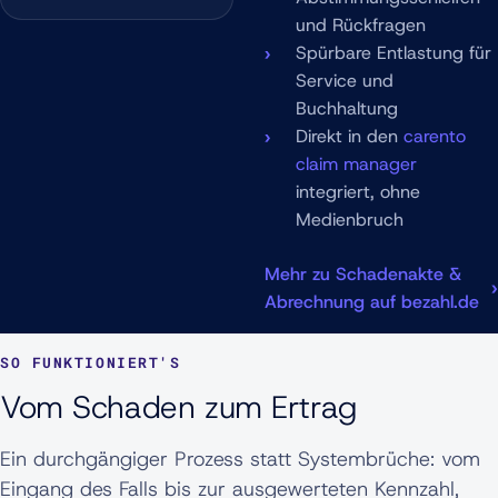
und Rückfragen
Spürbare Entlastung für
Service und
Buchhaltung
Direkt in den
carento
claim manager
integriert, ohne
Medienbruch
Mehr zu Schadenakte &
Abrechnung auf bezahl.de
SO FUNKTIONIERT'S
Vom Schaden zum Ertrag
Ein durchgängiger Prozess statt Systembrüche: vom
Eingang des Falls bis zur ausgewerteten Kennzahl,