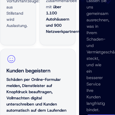
Zusammenarbeit
Lassen Sie
Vorführfahrzeuge:
mit
über
aus
uns
1.100
Stillstand
gemeinsam
Autohäusern
wird
ausrechnen,
und 900
Auslastung.
was in
Netzwerkpartnern.
Ihrem
Schaden-
und
Vermietgeschä
steckt,
und wie
Kunden begeistern
ein
besserer
Schäden per Online-Formular
Service
melden, Dienstleister auf
Ihre
Knopfdruck beauftragen,
Kunden
Vollmachten digital
langfristig
unterschreiben und Kunden
bindet.
automatisch auf dem Laufenden