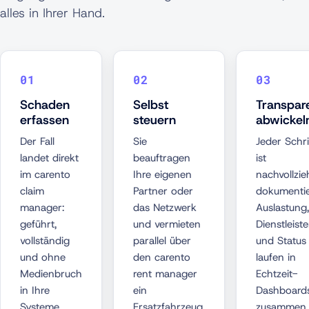
alles in Ihrer Hand.
Schaden
Selbst
Transpar
erfassen
steuern
abwickel
Der Fall
Sie
Jeder Schri
landet direkt
beauftragen
ist
im carento
Ihre eigenen
nachvollzie
claim
Partner oder
dokumentie
manager:
das Netzwerk
Auslastung,
geführt,
und vermieten
Dienstleiste
vollständig
parallel über
und Status
und ohne
den carento
laufen in
Medienbruch
rent manager
Echtzeit-
in Ihre
ein
Dashboard
Systeme
Ersatzfahrzeug.
zusammen.