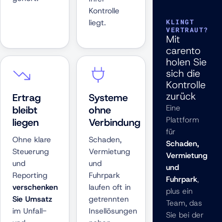
Kontrolle
liegt.
KLINGT
VERTRAUT?
Mit
carento
holen Sie
sich die
Kontrolle
zurück
Ertrag
Systeme
Eine
bleibt
ohne
Plattform
liegen
Verbindung
für
Ohne klare
Schaden,
Schaden,
Steuerung
Vermietung
Vermietung
und
und
und
Reporting
Fuhrpark
Fuhrpark
,
verschenken
laufen oft in
plus ein
Sie Umsatz
getrennten
Team, das
im Unfall-
Insellösungen
Sie bei der