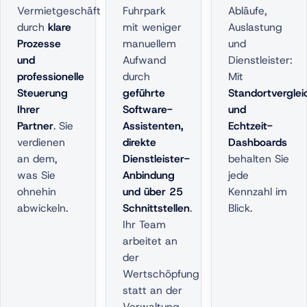
Vermietgeschäft
Fuhrpark
Abläufe,
durch
klare
mit weniger
Auslastung
Prozesse
manuellem
und
und
Aufwand
Dienstleister:
professionelle
durch
Mit
Steuerung
geführte
Standortvergle
Ihrer
Software-
und
Partner
. Sie
Assistenten,
Echtzeit-
verdienen
direkte
Dashboards
an dem,
Dienstleister-
behalten Sie
was Sie
Anbindung
jede
ohnehin
und über 25
Kennzahl im
abwickeln.
Schnittstellen
.
Blick.
Ihr Team
arbeitet an
der
Wertschöpfung
statt an der
Verwaltung.