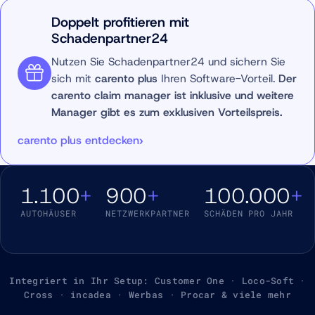
Doppelt profitieren mit
Schadenpartner24
Nutzen Sie Schadenpartner24 und sichern Sie
sich mit
carento plus
Ihren Software-Vorteil.
Der
carento claim manager ist inklusive und weitere
Manager gibt es zum exklusiven Vorteilspreis.
carento plus entdecken
1.100
+
900
+
100.000
+
AUTOHÄUSER
NETZWERKPARTNER
SCHÄDEN PRO JAHR
Integriert in Ihr Setup: Customer One · Loco-Soft ·
Cross · incadea · Werbas · Procar & viele mehr