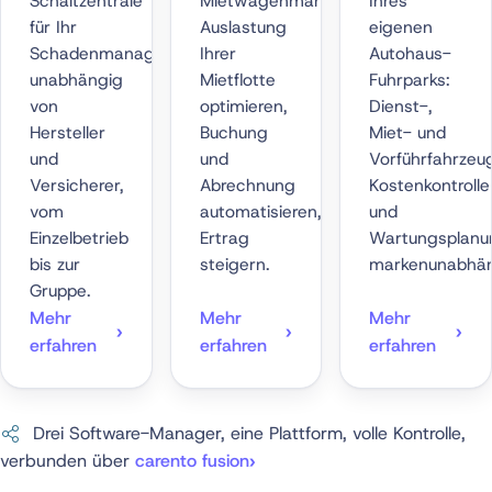
Schaltzentrale
Mietwagenmanagement:
Ihres
für Ihr
Auslastung
eigenen
Schadenmanagement:
Ihrer
Autohaus-
unabhängig
Mietflotte
Fuhrparks:
von
optimieren,
Dienst-,
Hersteller
Buchung
Miet- und
und
und
Vorführfahrzeu
Versicherer,
Abrechnung
Kostenkontrolle
vom
automatisieren,
und
Einzelbetrieb
Ertrag
Wartungsplanu
bis zur
steigern.
markenunabhän
Gruppe.
Mehr
Mehr
Mehr
erfahren
erfahren
erfahren
Drei Software-Manager, eine Plattform, volle Kontrolle,
verbunden über
carento fusion