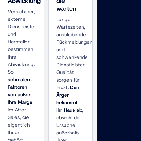
Abwicklung
die
warten
Versicherer,
externe
Lange
Dienstleister
Wartezeiten,
und
ausbleibende
Hersteller
Rückmeldungen
bestimmen
und
Ihre
schwankende
Abwicklung.
Dienstleister-
So
Qualität
schmälern
sorgen für
Faktoren
Frust.
Den
von außen
Ärger
Ihre Marge
bekommt
im After-
Ihr Haus ab
,
Sales, die
obwohl die
eigentlich
Ursache
Ihnen
außerhalb
gehört.
Ihrer