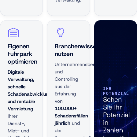
Eigenen
Branchenwissen
Fuhrpark
nutzen
optimieren
Unternehmensberatung
und
Digitale
Controlling
Verwaltung,
aus der
schnelle
IHR
Erfahrung
POTENZIAL
Schadenabwicklung
Sehen
von
und rentable
Sie Ihr
100.000+
Vermietung
Potenzial
Schadensfällen
Ihrer
in
jährlich
und
Dienst-,
Zahlen
der
Miet- und