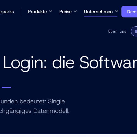
rparks
Produkte
Preise
Unternehmen
Demo
Über uns
in Login: die Soft
n
unden bedeutet: Single
rchgängiges Datenmodell.