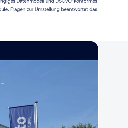
hgängiges Datenmodell und DSGVO-konformes
dule. Fragen zur Umstellung beantwortet das
 –