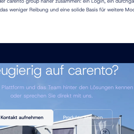
der carento group näher zusammen: ein Login, ein durc
das weniger Reibung und eine solide Basis für weitere Mo
ugierig auf carento?
e Plattform und das Team hinter den Lösungen kennen
oder sprechen Sie direkt mit uns.
Kontakt aufnehmen
Produkte ansehen