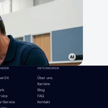
rn?
aten
UNGEN
UNTERNEHMEN
ner24
Über uns
Karriere
erk
Blog
rvice
FAQ
s-Service
Kontakt