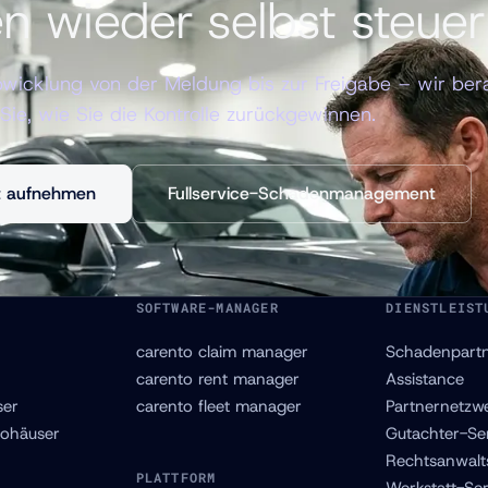
n wieder selbst steue
icklung von der Meldung bis zur Freigabe – wir ber
Sie, wie Sie die Kontrolle zurückgewinnen.
t aufnehmen
Fullservice-Schadenmanagement
SOFTWARE-MANAGER
DIENSTLEIST
carento claim manager
Schadenpart
carento rent manager
Assistance
er
carento fleet manager
Partnernetzw
ohäuser
Gutachter-Se
Rechtsanwalt
PLATTFORM