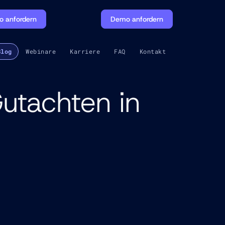
 anfordern
Demo anfordern
Blog
Webinare
Karriere
FAQ
Kontakt
utachten in