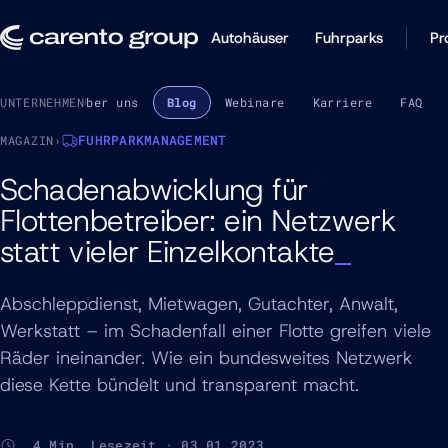
Autohäuser
Fuhrparks
Pr
UNTERNEHMEN
Über uns
Blog
Webinare
Karriere
FAQ
FUHRPARKMANAGEMENT
MAGAZIN
›
Schadenabwicklung für
Flottenbetreiber: ein Netzwerk
statt vieler Einzelkontakte
Abschleppdienst, Mietwagen, Gutachter, Anwalt,
Werkstatt – im Schadenfall einer Flotte greifen viele
Räder ineinander. Wie ein bundesweites Netzwerk
diese Kette bündelt und transparent macht.
4 Min. Lesezeit · 03.01.2023