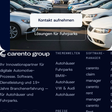
hält.
Kontakt aufnehmen
Lösungen für Fuhrparks
THEMENWELTEN
SOFTWARE-
MANAGER
Autohäuser
Ihr Innovationspartner für
carento
Fuhrparks
digitale Automotive-
claim
BMW-
Prozesse. Software,
manager
Autohäuser
Dienstleistung und 19+
carento
VW & Audi
Jahre Branchenerfahrung —
rent
für Autohäuser und
Autohäuser
manager
Fuhrparks.
carento
PREISE
fleet