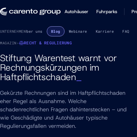
Autohäuser
Fuhrparks
Pr
UNTERNEHMEN
Über uns
Blog
Webinare
Karriere
FAQ
RECHT & REGULIERUNG
MAGAZIN
›
Stiftung Warentest warnt vor
Rechnungskürzungen im
Haftpflichtschaden
Gekürzte Rechnungen sind im Haftpflichtschaden
eher Regel als Ausnahme. Welche
schadenrechtlichen Fragen dahinterstecken – und
wie Geschädigte und Autohäuser typische
Regulierungsfallen vermeiden.