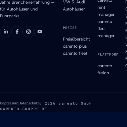
carento
VW & Audi
Jahre Branchenerfahrung —
rent
für Autohäuser und
Autohäuser
manager
Fuhrparks.
carento
PREISE
fleet
manager
Preisübersicht
carento plus
carento fleet
PLATTFORM
carento
fusion
Impressum
Datenschutz
© 2026 carento GmbH
CARENTO-GRUPPE.DE