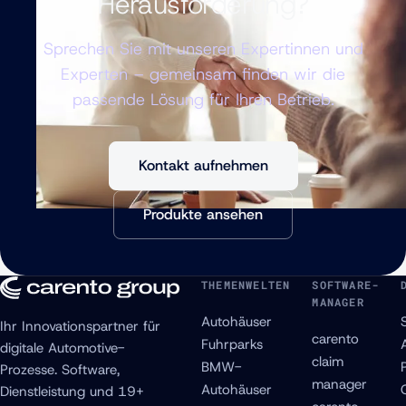
Herausforderung?
Sprechen Sie mit unseren Expertinnen und
Experten – gemeinsam finden wir die
passende Lösung für Ihren Betrieb.
Kontakt aufnehmen
Produkte ansehen
THEMENWELTEN
SOFTWARE-
MANAGER
Autohäuser
Ihr Innovationspartner für
carento
Fuhrparks
digitale Automotive-
claim
BMW-
Prozesse. Software,
manager
Autohäuser
Dienstleistung und 19+