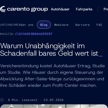
Autohäuser
Fuhrparks
Pr
UNTERNEHMEN
Über uns
Blog
Webinare
Karriere
FAQ
SCHADENMANAGEMENT
MAGAZIN
›
Warum Unabhängigkeit im
Schadenfall bares Geld wert ist
Versichererbindung kostet Autohäuser Ertrag, Studie
um Studie. Wie Häuser durch eigene Steuerung der
Abwicklung After-Sales-Marge zurückgewinnen und
ihre Schäden wieder zum Profit-Center machen.
8 Min. Lesezeit · 24.05.2026