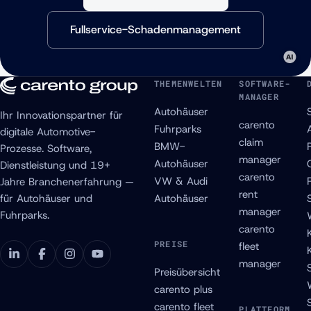
Fullservice-Schadenmanagement
THEMENWELTEN
SOFTWARE-
MANAGER
Autohäuser
Ihr Innovationspartner für
carento
Fuhrparks
digitale Automotive-
claim
BMW-
Prozesse. Software,
manager
Autohäuser
Dienstleistung und 19+
carento
VW & Audi
Jahre Branchenerfahrung —
rent
für Autohäuser und
Autohäuser
manager
Fuhrparks.
carento
PREISE
fleet
manager
Preisübersicht
carento plus
carento fleet
PLATTFORM