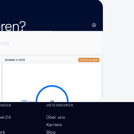
eren?
e im
UNGEN
UNTERNEHMEN
ner24
Über uns
Karriere
erk
Blog