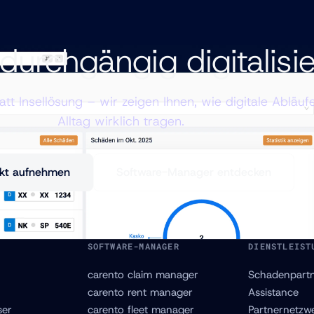
durchgängig digitalisi
tatt Insellösung – wir zeigen Ihnen, wie digitale Abläuf
Alltag wirklich tragen.
kt aufnehmen
Software-Manager entdecken
SOFTWARE-MANAGER
DIENSTLEIST
carento claim manager
Schadenpart
carento rent manager
Assistance
er
carento fleet manager
Partnernetzw