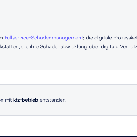
im
Fullservice-Schadenmanagement
; die digitale Prozesske
stätten, die ihre Schadenabwicklung über digitale Vernetzu
on mit
kfz-betrieb
entstanden.