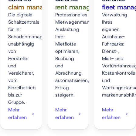
claim manager
rent manager
fleet mana
Die digitale
Professionelles
Verwaltung
Schaltzentrale
Mietwagenmanagement:
Ihres
für Ihr
Auslastung
eigenen
Schadenmanagement:
Ihrer
Autohaus-
unabhängig
Mietflotte
Fuhrparks:
von
optimieren,
Dienst-,
Hersteller
Buchung
Miet- und
und
und
Vorführfahrzeu
Versicherer,
Abrechnung
Kostenkontrolle
vom
automatisieren,
und
Einzelbetrieb
Ertrag
Wartungsplanu
bis zur
steigern.
markenunabhän
Gruppe.
Mehr
Mehr
Mehr
erfahren
erfahren
erfahren