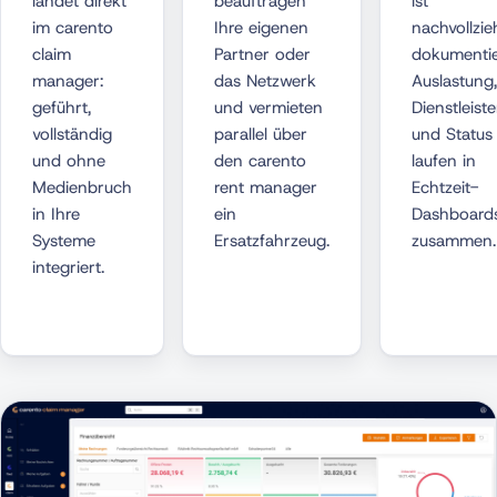
landet direkt
beauftragen
ist
im carento
Ihre eigenen
nachvollzie
claim
Partner oder
dokumentie
manager:
das Netzwerk
Auslastung,
geführt,
und vermieten
Dienstleiste
vollständig
parallel über
und Status
und ohne
den carento
laufen in
Medienbruch
rent manager
Echtzeit-
in Ihre
ein
Dashboard
Systeme
Ersatzfahrzeug.
zusammen.
integriert.