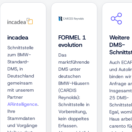
incadea
FORMEL 1
Weitere
evolution
DMS-
Schnittstelle
Schnitts
zum BMW-
Das
Standard-
marktführende
Auch ECA
DMS, in
DMS unter
und Autoli
Deutschland
deutschen
binden wir
gemeinsam
BMW-Häusern
Anfrage an
mit unserem
(CARDIS
Insgesamt
Partner
Reynolds):
25 DMS-
ARintelligence
.
Schnittstelle in
Schnittstel
Ihre
Vorbereitung,
Egal, womi
Stammdaten
kein doppeltes
Haus arbei
und Vorgänge
Erfassen.
carento fü