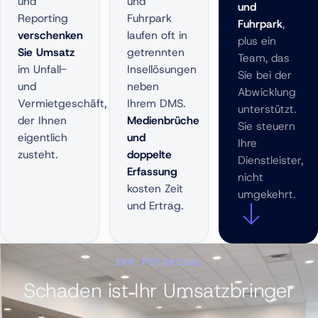
und
und
und
Reporting
Fuhrpark
Fuhrpark
,
verschenken
laufen oft in
plus ein
Sie Umsatz
getrennten
Team, das
im Unfall-
Insellösungen
Sie bei der
und
neben
Abwicklung
Vermietgeschäft,
Ihrem DMS.
unterstützt.
der Ihnen
Medienbrüche
Sie steuern
eigentlich
und
Ihre
zusteht.
doppelte
Dienstleister,
Erfassung
nicht
kosten Zeit
umgekehrt.
und Ertrag.
IHR POTENZIAL
Schaden ist Ihr Umsatzbringer