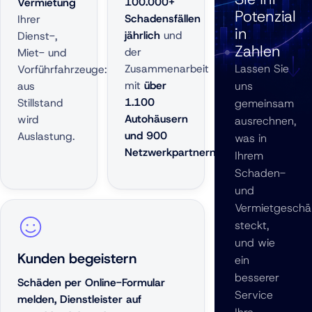
100.000+
Vermietung
Potenzial
Schadensfällen
Ihrer
in
jährlich
und
Dienst-,
Zahlen
der
Miet- und
Zusammenarbeit
Lassen Sie
Vorführfahrzeuge:
mit
über
aus
uns
1.100
Stillstand
gemeinsam
Autohäusern
wird
ausrechnen,
und 900
Auslastung.
was in
Netzwerkpartnern.
Ihrem
Schaden-
und
Vermietgeschä
steckt,
und wie
Kunden begeistern
ein
besserer
Schäden per Online-Formular
Service
melden, Dienstleister auf