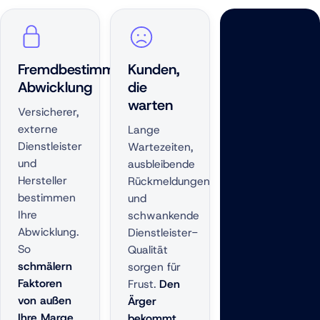
Fremdbestimmte
Kunden,
Abwicklung
die
warten
Versicherer,
externe
Lange
Dienstleister
Wartezeiten,
und
ausbleibende
Hersteller
Rückmeldungen
bestimmen
und
Ihre
schwankende
Abwicklung.
Dienstleister-
So
Qualität
schmälern
sorgen für
Faktoren
Frust.
Den
von außen
Ärger
Ihre Marge
bekommt