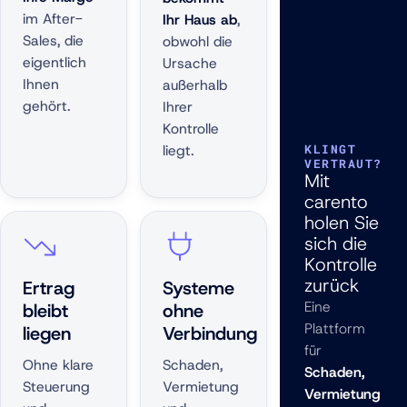
im After-
Ihr Haus ab
,
Sales, die
obwohl die
eigentlich
Ursache
Ihnen
außerhalb
gehört.
Ihrer
Kontrolle
liegt.
KLINGT
VERTRAUT?
Mit
carento
holen Sie
sich die
Kontrolle
zurück
Ertrag
Systeme
Eine
bleibt
ohne
Plattform
liegen
Verbindung
für
Ohne klare
Schaden,
Schaden,
Steuerung
Vermietung
Vermietung