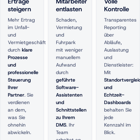
Erträge
Mitarbeiter
Volle
steigern
entlasten
Kontrolle
Mehr Ertrag
Schaden,
Transparentes
im Unfall-
Vermietung
Reporting
und
und
über
Vermietgeschäft
Fuhrpark
Abläufe,
durch
klare
mit weniger
Auslastung
Prozesse
manuellem
und
und
Aufwand
Dienstleister:
professionelle
durch
Mit
Steuerung
geführte
Standortvergle
Ihrer
Software-
und
Partner
. Sie
Assistenten
Echtzeit-
verdienen
und
Dashboards
an dem,
Schnittstellen
behalten Sie
was Sie
zu Ihrem
jede
ohnehin
DMS
. Ihr
Kennzahl im
abwickeln.
Team
Blick.
arbeitet an