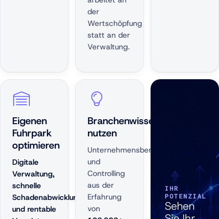
der
Wertschöpfung
statt an der
Verwaltung.
Eigenen
Branchenwissen
Fuhrpark
nutzen
optimieren
Unternehmensberatung
und
Digitale
Controlling
Verwaltung,
aus der
schnelle
IHR
Erfahrung
POTENZIAL
Schadenabwicklung
Sehen
von
und rentable
Sie Ihr