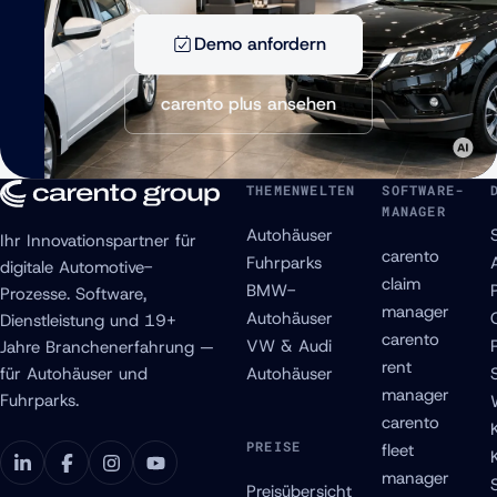
Demo anfordern
carento plus ansehen
THEMENWELTEN
SOFTWARE-
MANAGER
Autohäuser
Ihr Innovationspartner für
carento
Fuhrparks
digitale Automotive-
claim
BMW-
Prozesse. Software,
manager
Autohäuser
Dienstleistung und 19+
carento
VW & Audi
Jahre Branchenerfahrung —
rent
für Autohäuser und
Autohäuser
manager
Fuhrparks.
carento
PREISE
fleet
manager
Preisübersicht