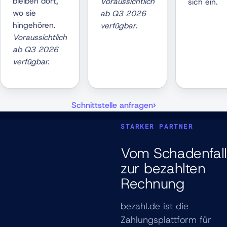
bleiben dort,
Voraussichtlich
sich ein.
wo sie
ab Q3 2026
hingehören.
verfügbar.
Voraussichtlich
ab Q3 2026
verfügbar.
Schnittstelle anfragen
STARKER PARTNER
Vom Schadenfall
zur bezahlten
Rechnung
bezahl.de ist die
Zahlungsplattform für