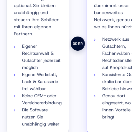
optional. Sie bleiben
übernimmt unser
unabhängig und
bundesweites
steuern Ihre Schäden
Netzwerk, genau 
mit Ihren eigenen
wo es Ihnen nützt
Partnern.
Netzwerk aus
ODER
Eigener
Gutachtern,
Rechtsanwalt &
Fachanwälten
Gutachter jederzeit
Rechtsdienstle
möglich
auf Knopfdruc
Eigene Werkstatt,
Konsistente Qua
Lack & Karosserie
skalierbar über
frei wählbar
Betriebe hinw
Keine OEM- oder
Genau dort
Versichererbindung
eingesetzt, wo
Die Software
Ihnen Vorteile
nutzen Sie
bringt
unabhängig weiter