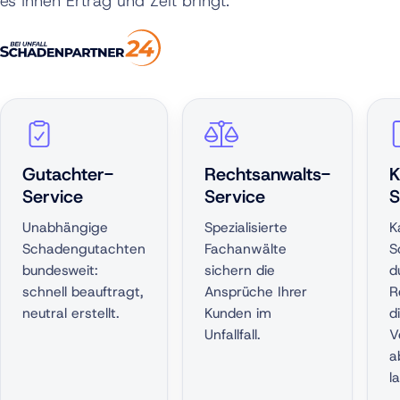
es Ihnen Ertrag und Zeit bringt.
Gutachter-
Rechtsanwalts-
K
Service
Service
S
Unabhängige
Spezialisierte
K
Schadengutachten
Fachanwälte
S
bundesweit:
sichern die
d
schnell beauftragt,
Ansprüche Ihrer
R
neutral erstellt.
Kunden im
d
Unfallfall.
V
a
l