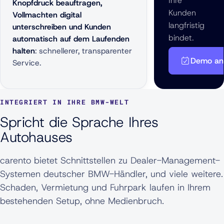
Ihre
Knopfdruck beauftragen,
Kunden
Vollmachten digital
langfristig
unterschreiben und Kunden
bindet.
automatisch auf dem Laufenden
halten
: schnellerer, transparenter
Demo an
Service.
INTEGRIERT IN IHRE BMW-WELT
Spricht die Sprache Ihres
Autohauses
carento bietet Schnittstellen zu Dealer-Management-
Systemen deutscher BMW-Händler, und viele weitere.
Schaden, Vermietung und Fuhrpark laufen in Ihrem
bestehenden Setup, ohne Medienbruch.