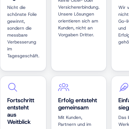
Keine OEM- oder
Versichererbindung.
Nicht die
Wir 
Unsere Lösungen
schönste Folie
nich
orientieren sich am
gewinnt,
Go-li
Kunden, nicht an
sondern die
und
Vorgaben Dritter.
messbare
Erfol
Verbesserung
gehö
im
Tagesgeschäft.
Fortschritt
Erfolg entsteht
Einf
entsteht
gemeinsam
sieg
aus
Mit Kunden,
Das 
Weitblick
Partnern und im
Werk