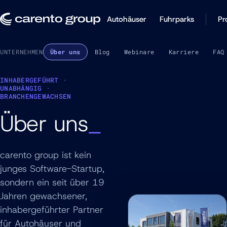
Autohäuser
Fuhrparks
Pr
UNTERNEHMEN
Über uns
Blog
Webinare
Karriere
FAQ
INHABERGEFÜHRT ·
UNABHÄNGIG ·
BRANCHENGEWACHSEN
Über uns
carento group ist kein
junges Software-Startup,
sondern ein seit über 19
Jahren gewachsener,
inhabergeführter Partner
für Autohäuser und