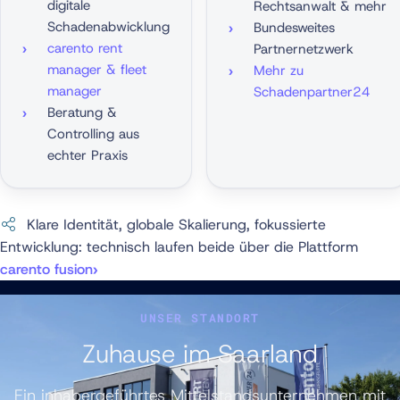
digitale
Rechtsanwalt & mehr
Schadenabwicklung
Bundesweites
carento rent
Partnernetzwerk
manager & fleet
Mehr zu
manager
Schadenpartner24
Beratung &
Controlling aus
echter Praxis
Klare Identität, globale Skalierung, fokussierte
Entwicklung: technisch laufen beide über die Plattform
carento fusion
UNSER STANDORT
Zuhause im Saarland
Ein inhabergeführtes Mittelstandsunternehmen mit