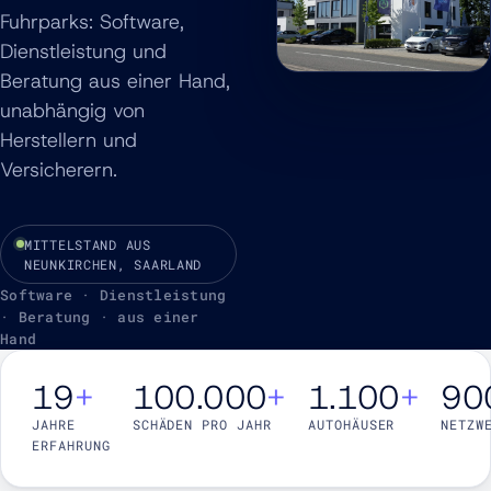
Fuhrparks: Software,
Dienstleistung und
Beratung aus einer Hand,
unabhängig von
Herstellern und
Versicherern.
MITTELSTAND AUS
NEUNKIRCHEN, SAARLAND
Software · Dienstleistung
· Beratung · aus einer
Hand
19
+
100.000
+
1.100
+
90
JAHRE
SCHÄDEN PRO JAHR
AUTOHÄUSER
NETZW
ERFAHRUNG