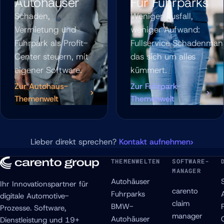
Autohäuser
Für Fuhrparks
Schaden,
Weniger Ausfall,
Vermietung und
weniger Aufwand:
Fuhrpark als Profit-
Fullservice‑Schadenma
Center steuern, mit
das sich um alles
eigener Software.
kümmert.
Zur Autohaus-
Zur Fuhrpark-
Themenwelt
Themenwelt
Lieber direkt sprechen?
Kontakt aufnehmen
THEMENWELTEN
SOFTWARE-
MANAGER
Autohäuser
Ihr Innovationspartner für
carento
Fuhrparks
digitale Automotive-
claim
BMW-
Prozesse. Software,
manager
Autohäuser
Dienstleistung und 19+