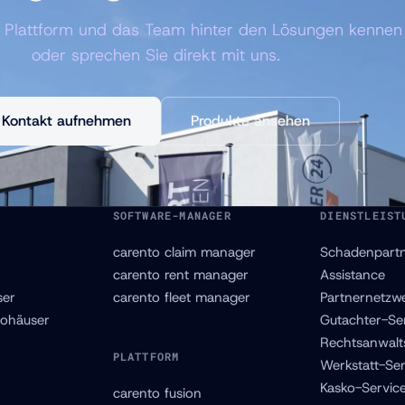
e Plattform und das Team hinter den Lösungen kennen
oder sprechen Sie direkt mit uns.
Kontakt aufnehmen
Produkte ansehen
SOFTWARE-MANAGER
DIENSTLEIST
carento claim manager
Schadenpart
carento rent manager
Assistance
er
carento fleet manager
Partnernetzw
ohäuser
Gutachter-Se
Rechtsanwalt
PLATTFORM
Werkstatt-Ser
Kasko-Servic
carento fusion