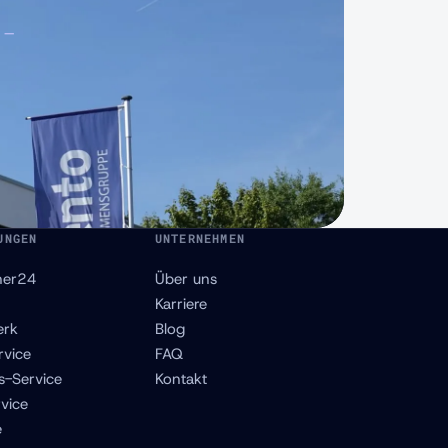
 –
UNGEN
UNTERNEHMEN
ner24
Über uns
Karriere
erk
Blog
rvice
FAQ
s-Service
Kontakt
vice
e