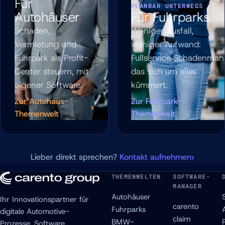
Für
PLANBAR UNTERWEGS
Autohäuser
Für Fuhrparks
Schaden,
Weniger Ausfall,
Vermietung und
weniger Aufwand:
Fuhrpark als Profit-
Fullservice‑Schadenma
Center steuern, mit
das sich um alles
eigener Software.
kümmert.
Zur Autohaus-
Zur Fuhrpark-
Themenwelt
Themenwelt
Lieber direkt sprechen?
Kontakt aufnehmen
THEMENWELTEN
SOFTWARE-
MANAGER
Autohäuser
Ihr Innovationspartner für
carento
Fuhrparks
digitale Automotive-
claim
BMW-
Prozesse. Software,