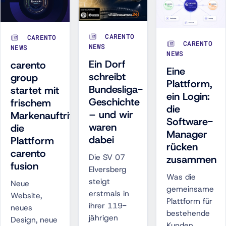
CARENTO
CARENTO
CARENTO
NEWS
NEWS
NEWS
Ein Dorf
carento
Eine
schreibt
group
Plattform,
Bundesliga-
startet mit
ein Login:
Geschichte
frischem
die
– und wir
Markenauftritt
Software-
waren
die
Manager
dabei
Plattform
rücken
carento
Die SV 07
zusammen
fusion
Elversberg
Was die
steigt
Neue
gemeinsame
erstmals in
Website,
Plattform für
ihrer 119-
neues
bestehende
jährigen
Design, neue
Kunden