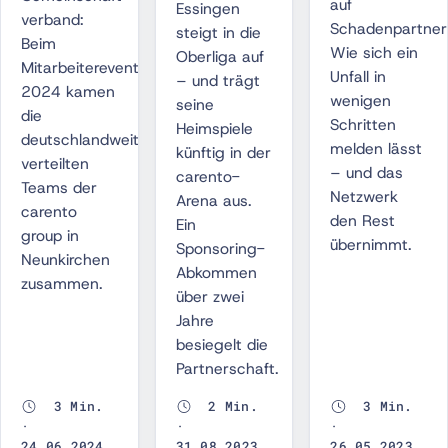
auf
Essingen
verband:
Schadenpartner
steigt in die
Beim
Wie sich ein
Oberliga auf
Mitarbeiterevent
Unfall in
– und trägt
2024 kamen
wenigen
seine
die
Schritten
Heimspiele
deutschlandweit
melden lässt
künftig in der
verteilten
– und das
carento-
Teams der
Netzwerk
Arena aus.
carento
den Rest
Ein
group in
übernimmt.
Sponsoring-
Neunkirchen
Abkommen
zusammen.
über zwei
Jahre
besiegelt die
Partnerschaft.
3 Min.
2 Min.
3 Min.
·
·
·
24.06.2024
31.08.2023
26.05.2023