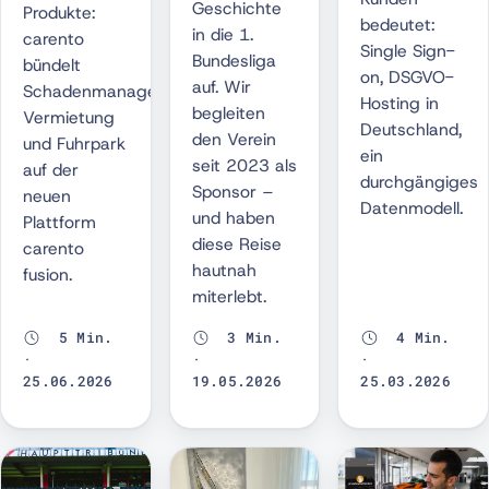
Geschichte
Produkte:
bedeutet:
in die 1.
carento
Single Sign-
Bundesliga
bündelt
on, DSGVO-
auf. Wir
Schadenmanagement,
Hosting in
begleiten
Vermietung
Deutschland,
den Verein
und Fuhrpark
ein
seit 2023 als
auf der
durchgängiges
Sponsor –
neuen
Datenmodell.
und haben
Plattform
diese Reise
carento
hautnah
fusion.
miterlebt.
5 Min.
3 Min.
4 Min.
·
·
·
25.06.2026
19.05.2026
25.03.2026