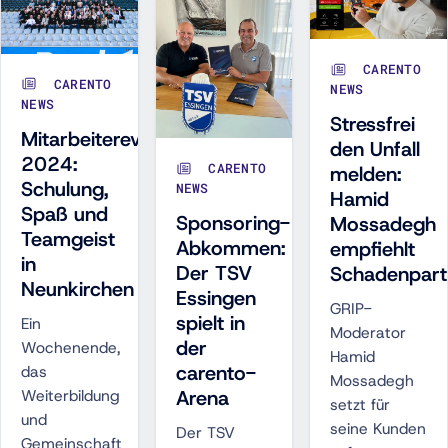
CARENTO
CARENTO
NEWS
NEWS
Stressfrei
Mitarbeiterevent
den Unfall
2024:
CARENTO
melden:
Schulung,
NEWS
Hamid
Spaß und
Sponsoring-
Mossadegh
Teamgeist
Abkommen:
empfiehlt
in
Der TSV
Schadenpar
Neunkirchen
Essingen
GRIP-
spielt in
Ein
Moderator
der
Wochenende,
Hamid
carento-
das
Mossadegh
Weiterbildung
Arena
setzt für
und
seine Kunden
Der TSV
Gemeinschaft