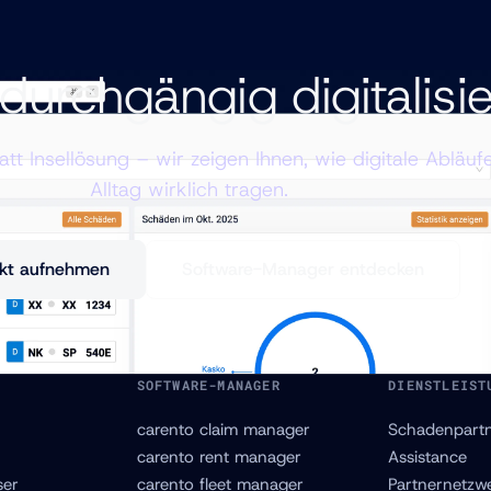
durchgängig digitalisi
tatt Insellösung – wir zeigen Ihnen, wie digitale Abläuf
Alltag wirklich tragen.
kt aufnehmen
Software-Manager entdecken
SOFTWARE-MANAGER
DIENSTLEIST
carento claim manager
Schadenpart
carento rent manager
Assistance
er
carento fleet manager
Partnernetzw