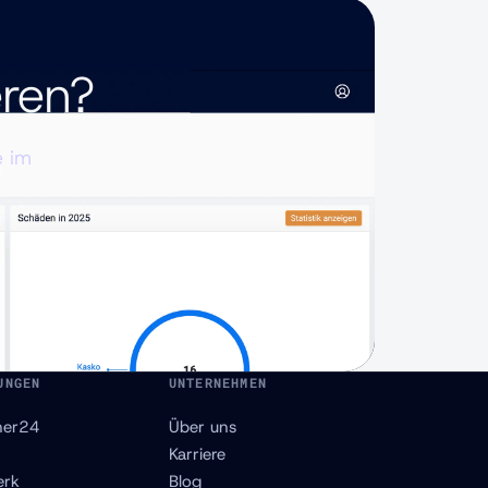
eren?
e im
UNGEN
UNTERNEHMEN
ner24
Über uns
Karriere
erk
Blog