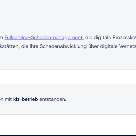
im
Fullservice-Schadenmanagement
; die digitale Prozesske
stätten, die ihre Schadenabwicklung über digitale Vernetzu
on mit
kfz-betrieb
entstanden.