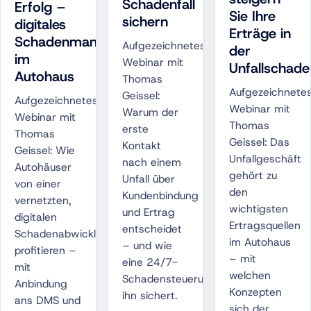
Schadenfall
Erfolg –
Sie Ihre
sichern
digitales
Erträge in
Schadenmanagement
Aufgezeichnetes
der
im
Webinar mit
Unfallschad
Autohaus
Thomas
Aufgezeichnete
Geissel:
Aufgezeichnetes
Webinar mit
Warum der
Webinar mit
Thomas
erste
Thomas
Geissel: Das
Kontakt
Geissel: Wie
Unfallgeschäft
nach einem
Autohäuser
gehört zu
Unfall über
von einer
den
Kundenbindung
vernetzten,
wichtigsten
und Ertrag
digitalen
Ertragsquellen
entscheidet
Schadenabwicklung
im Autohaus
– und wie
profitieren –
– mit
eine 24/7-
mit
welchen
Schadensteuerung
Anbindung
Konzepten
ihn sichert.
ans DMS und
sich der