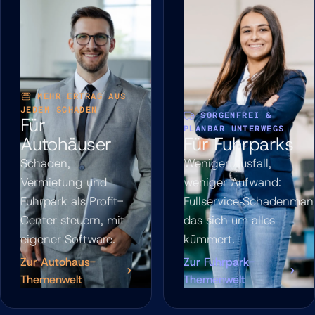
MEHR ERTRAG AUS
JEDEM SCHADEN
SORGENFREI &
Für
PLANBAR UNTERWEGS
Autohäuser
Für Fuhrparks
Schaden,
Weniger Ausfall,
Vermietung und
weniger Aufwand:
Fuhrpark als Profit-
Fullservice‑Schadenma
Center steuern, mit
das sich um alles
eigener Software.
kümmert.
Zur Autohaus-
Zur Fuhrpark-
Themenwelt
Themenwelt